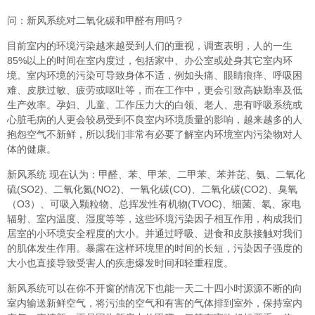
问：新风系统对二氧化碳和甲醛有用吗？
目前室内的环境污染越来越受到人们的重视，调查表明，人的一生
85%以上的时间在室内度过，包括家中、办公室或处身其它室内环
境。室内环境的污染可导致身体不适，例如头痛、眼睛痕痒、呼吸困
难、皮肤过敏、疲劳或呕吐等，而在工作中，更会引致高缺勤率及低
生产效率。孕妇、儿童、工作压力大的白领、老人、患有呼吸系统或
心脏毛病的人更会较易受到不良室内环境质量的影响，越来越多的人
抱怨空气不新鲜，所以我们非常有必要了解室内环境室内污染物对人
体的健康。
新风系统 现在认为：甲醛、苯、甲苯、二甲苯、苯并芘、氨、二氧化
硫(SO2)、二氧化氮(NO2)、一氧化碳(CO)、二氧化碳(CO2)、臭氧
（O3）、可吸入颗粒物、总挥发性有机物(TVOC)、细菌、氡、家电
辐射、室内温度、湿度等等，这些环境污染因子相互作用，构成我们
居室的小环境安全程度的大小。并通过呼吸、进食和皮肤接触对我们
的肌体发生作用。暴露在这样环境里的时间的长短，污染因子强度的
大小也直接导致受害人的疾患爆发时间和轻重程度。
新风系统可以在你不开窗的情况下也能一天二十四小时源源不断的向
室内输送新鲜空气，将污浊的空气和有害的气体排到室外，保持室内