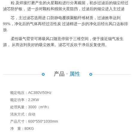
粒 及焊接打磨产生的火星颗粒进行分离截留，初步过滤后的烟尘经过
滤芯防护板， 进一步对颗粒和残留火星阻挡，过滤后的烟尘进入主过滤
芯，主过滤芯选用进 口防静电覆膜聚酯纤维材质，过滤效率达到
99%，净化后的气体再经过活性炭 过滤棉进一步的净化后经出风口达标排
放.
柔性吸气臂管可将吸风口随意停留于三维空间，便于接近烟气发生
源， 从而达到良好的吸尘效果。滤芯可反吹干净后反复使用。
产品 ·
属性
额定电压：AC380V/50Hz
额定功率：2.2KW
处理风量：3000（m³/h）
清灰方式：自动
产品尺寸：600*550*1030mm
净 重：80KG