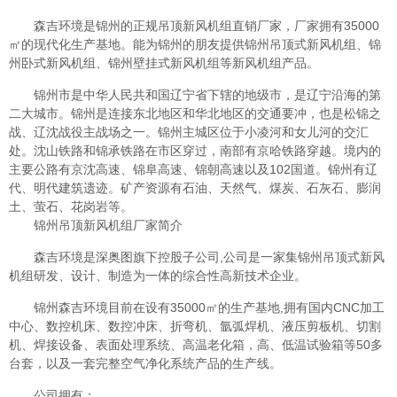
森吉环境是锦州的正规吊顶新风机组直销厂家，厂家拥有35000
㎡的现代化生产基地。能为锦州的朋友提供锦州吊顶式新风机组、锦
州卧式新风机组、锦州壁挂式新风机组等新风机组产品。
锦州市是中华人民共和国辽宁省下辖的地级市，是辽宁沿海的第
二大城市。锦州是连接东北地区和华北地区的交通要冲，也是松锦之
战、辽沈战役主战场之一。锦州主城区位于小凌河和女儿河的交汇
处。沈山铁路和锦承铁路在市区穿过，南部有京哈铁路穿越。境内的
主要公路有京沈高速、锦阜高速、锦朝高速以及102国道。锦州有辽
代、明代建筑遗迹。矿产资源有石油、天然气、煤炭、石灰石、膨润
土、萤石、花岗岩等。
锦州吊顶新风机组厂家简介
森吉环境是深奥图旗下控股子公司,公司是一家集锦州吊顶式新风
机组研发、设计、制造为一体的综合性高新技术企业。
锦州森吉环境目前在设有35000㎡的生产基地,拥有国内CNC加工
中心、数控机床、数控冲床、折弯机、氩弧焊机、液压剪板机、切割
机、焊接设备、表面处理系统、高温老化箱，高、低温试验箱等50多
台套，以及一套完整空气净化系统产品的生产线。
公司拥有：