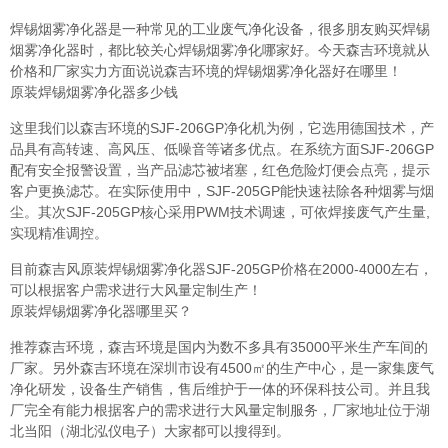
焊锡烟雾净化器是一种常见的工业废气净化设备，很多朋友购买焊锡
烟雾净化器时，都比较关心焊锡烟雾净化哪家好。今天森吉环境就从
价格和厂家实力方面说说森吉环境的焊锡烟雾净化器好在哪里！
原装焊锡烟雾净化器多少钱
这里我们以森吉环境的SJF-206GP净化机为例，它选用德国技术，产
品具有高转速、高风压、低噪音等诸多优点。在系统方面SJF-206GP
配有安全报警设置，当产品滤芯被堵塞，红色危险灯便会点亮，提示
客户更换滤芯。在实际使用中，SJF-205GP能快速祛除各种烟雾与烟
尘。其次SJF-205GP核心采用PWM技术调速，可依焊接废气产生量,
实现精准调控。
目前森吉风原装焊锡烟雾净化器SJF-205GP价格在2000-4000左右，
可以根据客户需求进行大风量定制生产！
原装焊锡烟雾净化器哪里买？
推荐森吉环境，森吉环境是国内为数不多具有35000平米生产车间的
厂家。另外森吉环境在深圳市设有4500㎡的生产中心，是一家集废气
净化研发，设备生产销售，售后维护于一体的环保科技公司。并且我
厂完全有能力根据客户的需求进行大风量定制服务，厂家地址位于湖
北当阳（湖北泓仪电子）大家都可以搜得到。