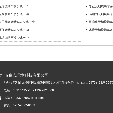
无烟烧烤车多少钱一个
专业无烟烧烤车多
无烟烧烤车多少钱一辆
高端的无烟烧烤车
宜的无烟烧烤车多少钱一个
双净化无烟烧烤车
环保烧烤车多少钱一辆
木炭无烟烧烤车多
无烟烧烤车多少钱一个
深圳市森吉环境科技有限公司
地址：深圳市龙华区民治街道民繁路龙华区科技创新中心（红山6979）23座 705
电话：13316495518 / 13392824068
邮箱：1933787867@qq.com
传真：0755-83658663