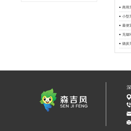
商用
小型
最便
无烟
烧炭